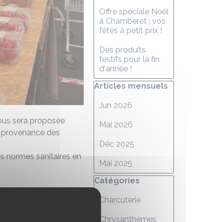
Offre spéciale Noël
à Chamberet : vos
fêtes à petit prix !
Des produits
festifs pour la fin
d'année !
Sauter le bloc Articles mensuels
Articles mensuels
Jun 2026
 vous sera proposée
Mai 2026
la provenance des
Déc 2025
es normes sanitaires en
Mai 2025
Sauter le bloc Catégories
Catégories
Charcuterie
Chrysanthèmes