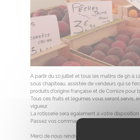
A partir du 10 juillet et tous les matins de 9h à
sous chapiteau, assistée de vendeurs qui se fero
produits,d'origine française et de Corrèze pour 
Tous ces fruits et légumes vous seront servis, é
vigueur.
La rotisserie sera également à votre disposition
Passez vos commandes afin d'être mieux servis
Merci de nous rendre visite, le meilleur accueil v