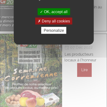
06 Mar 2023
Le bœuf Limousin au
OK, accept all
meilleur prix
Deny all cookies
Lire
Personalize
La semaine
Corrézienne
07 Déc 2022
Les producteurs
locaux à l'honneur
Lire