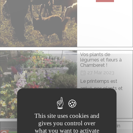
Vos plants de
légumes et fleurs à
Chamberet !
27 Mar 2023
Le printemps est
arrivé, nos plants et
fleurs aussi !
Lire
This site uses cookies and
gives you control over
Le bœuf Limousin
what you want to activate