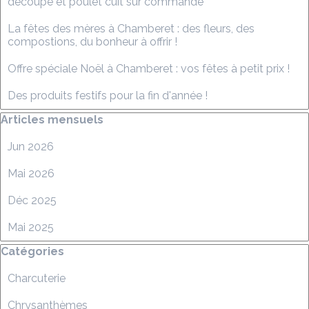
découpe et poulet cuit sur commande
La fêtes des mères à Chamberet : des fleurs, des
compostions, du bonheur à offrir !
Offre spéciale Noël à Chamberet : vos fêtes à petit prix !
Des produits festifs pour la fin d'année !
Sauter le bloc Articles mensuels
Articles mensuels
Jun 2026
Mai 2026
Déc 2025
Mai 2025
Sauter le bloc Catégories
Catégories
Charcuterie
Chrysanthèmes