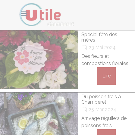
Aller au contenu
Cookies management panel
Sauter le menu
Spécial fête des
mères
23 Mai 2024
Des fleurs et
compostions florales
Lire
Du poisson frais à
Chamberet
25 Mar 2024
Arrivage réguliers de
poissons frais