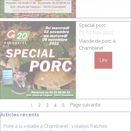
Spécial porc
02 Nov 2022
Viande de porc à
Chamberet
Lire
Page actuelle :
1
Aller à la page :
2
Aller à la page :
3
Aller à la page :
4
Aller à la page :
5
Page suivante
Sauter le bloc Articles récents
Articles récents
Foire à la volaille à Chamberet : volailles fraîches,