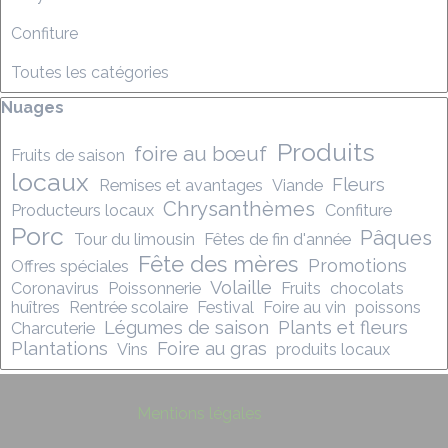
Confiture
Toutes les catégories
Sauter le bloc Nuages
Nuages
Produits
foire au bœuf
Fruits de saison
locaux
Fleurs
Remises et avantages
Viande
Chrysanthèmes
Producteurs locaux
Confiture
Porc
Pâques
Tour du limousin
Fêtes de fin d'année
Fête des mères
Promotions
Offres spéciales
Volaille
Coronavirus
Poissonnerie
Fruits
chocolats
huîtres
Rentrée scolaire
Festival
Foire au vin
poissons
Légumes de saison
Plants et fleurs
Charcuterie
Plantations
Foire au gras
Vins
produits locaux
Mentions légales