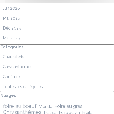
Jun 2026
Mai 2026
Déc 2025
Mai 2025
Sauter le bloc Catégories
Catégories
Charcuterie
Chrysanthèmes
Confiture
Toutes les catégories
Sauter le bloc Nuages
Nuages
foire au bœuf
Foire au gras
Viande
Chrysanthèmes
huîtres
Foire au vin
Fruits