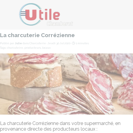
Aller au contenu
Cookies management panel
Sauter le menu
La charcuterie Corrézienne
Publié par
Julie
dans
Charcuterie
· Jeudi 30 Jul 2020 ·
1 minutes
Tags:
charcuteire
,
producteurs
,
locaux
La charcuterie Corrézienne dans votre supermarché, en
provenance directe des producteurs locaux :