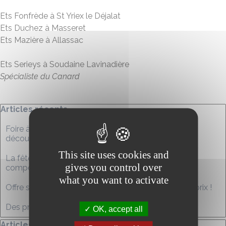
Ets Fonfrède à St Yriex le Déjalat
Ets Duchez à Masseret
Ets Mazière à Allassac
Ets Serieys à Soudaine Lavinadière
Spécialiste du Canard
Sauter le bloc Articles récents
Articles récents
Foire à la volaille à Chamberet : volailles fraîches,
découpe et poulet cuit sur commande
This site uses cookies and
La fêtes des mères à Chamberet : des fleurs, des
gives you control over
compostions, du bonheur à offrir !
what you want to activate
Offre spéciale Noël à Chamberet : vos fêtes à petit prix !
Des produits festifs pour la fin d'année !
OK, accept all
Sauter le bloc Articles mensuels
Articles mensuels