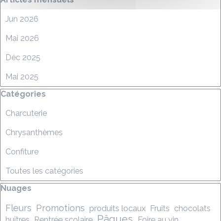
Jun 2026
Mai 2026
Déc 2025
Mai 2025
Sauter le bloc Catégories
Catégories
Charcuterie
Chrysanthèmes
Confiture
Toutes les catégories
Sauter le bloc Nuages
Nuages
Fleurs
Promotions
produits locaux
Fruits
chocolats
Pâques
huîtres
Rentrée scolaire
Foire au vin