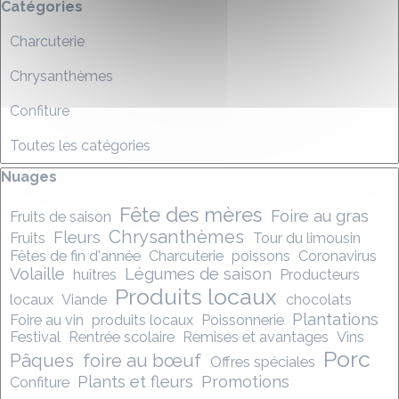
Sauter le bloc Catégories
Catégories
Charcuterie
Chrysanthèmes
Confiture
Toutes les catégories
Sauter le bloc Nuages
Nuages
Fête des mères
Foire au gras
Fruits de saison
Chrysanthèmes
Fleurs
Fruits
Tour du limousin
Fêtes de fin d'année
Charcuterie
poissons
Coronavirus
Volaille
Légumes de saison
huîtres
Producteurs
Produits locaux
locaux
Viande
chocolats
Plantations
Foire au vin
produits locaux
Poissonnerie
Festival
Rentrée scolaire
Remises et avantages
Vins
Porc
Pâques
foire au bœuf
Offres spéciales
Plants et fleurs
Promotions
Confiture