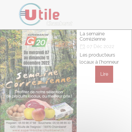
Aller au contenu
Cookies management panel
Sauter le menu
La semaine
Corrézienne
07 Déc 2022
Les producteurs
locaux à l'honneur
Lire