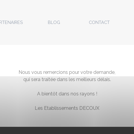
Sauter le menu
RTENAIRES
▼
BLOG
CONTACT
Nous vous remercions pour votre demande,
qui sera traitée dans les meilleurs délais.
A bientôt dans nos rayons !
Les Etablissements DECOUX