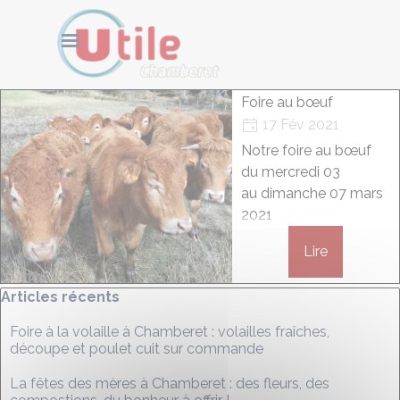
Aller au contenu
Cookies management panel
Sauter le menu
Foire au bœuf
17 Fév 2021
Notre foire au bœuf
du mercredi 03
au dimanche 07 mars
2021
Lire
Sauter le bloc Articles récents
Articles récents
Foire à la volaille à Chamberet : volailles fraîches,
découpe et poulet cuit sur commande
La fêtes des mères à Chamberet : des fleurs, des