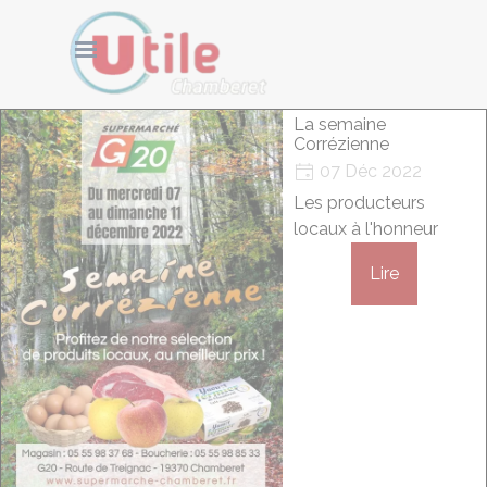
Aller au contenu
Cookies management panel
Sauter le menu
La semaine
Corrézienne
07 Déc 2022
Les producteurs
locaux à l'honneur
Lire