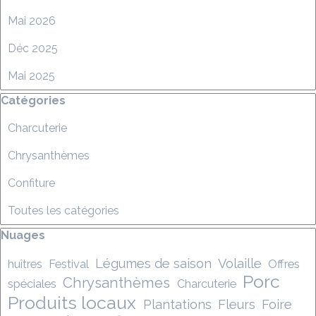
Mai 2026
Déc 2025
Mai 2025
Sauter le bloc Catégories
Catégories
Charcuterie
Chrysanthèmes
Confiture
Toutes les catégories
Sauter le bloc Nuages
Nuages
Légumes de saison
Volaille
huîtres
Festival
Offres
Porc
Chrysanthèmes
spéciales
Charcuterie
Produits locaux
Plantations
Fleurs
Foire