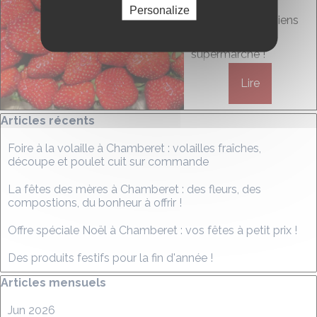
Personalize
Des fruits Corréziens
dans votre
supermarché !
Lire
Sauter le bloc Articles récents
Articles récents
Foire à la volaille à Chamberet : volailles fraîches,
découpe et poulet cuit sur commande
La fêtes des mères à Chamberet : des fleurs, des
compostions, du bonheur à offrir !
Offre spéciale Noël à Chamberet : vos fêtes à petit prix !
Des produits festifs pour la fin d'année !
Sauter le bloc Articles mensuels
Articles mensuels
Jun 2026